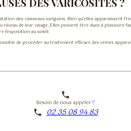
USES DES VARICOSITÉS ?
ilatation des vaisseaux sanguins. Bien qu’elles apparaissent 
niveau de leur visage. Elles peuvent être dues à plusieurs fac
l'exposition au soleil.
 possible de procéder au traitement efficace des veines apparen
phone
Besoin de nous appeler ?
02 35 08 94 83
phone