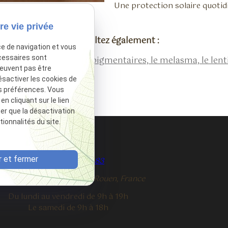
Une protection solaire quoti
re vie privée
Consultez également :
ce de navigation et vous
cessaires sont
tatouage
Les taches pigmentaires, le melasma, le lent
peuvent pas être
ésactiver les cookies de
s préférences. Vous
 cliquant sur le lien
ter que la désactivation
ionnalités du site.
 et fermer
02 35 08 94 83
phone
 Rue Jeanne d'Arc,
76000 Rouen, France
Du lundi au vendredi de 9h à 19h
Le samedi de 9h à 18h