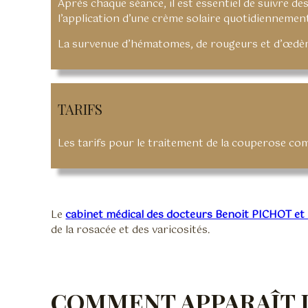
Après chaque séance, il est essentiel de suivre 
l’application d’une crème solaire quotidiennemen
La survenue d’hématomes, de rougeurs et d’œdème
TARIFS
Les tarifs pour le traitement de la couperose com
Le
cabinet médical des docteurs Benoit PICHOT et
de la rosacée et des varicosités.
COMMENT APPARAÎT 