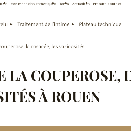
RME
Vos médecins esthétiques
Tarifs
Actualités
Prendre contact
velu
Traitement de l'intime
Plateau technique
couperose, la rosacée, les varicosités
 LA COUPEROSE, 
SITÉS À ROUEN